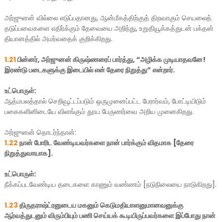
அர்ஜுனன் வில்லை எடுப்பதானது, ஆன்மீகத்திற்குத் திறவாகும் செயலைத்
தடுப்பவைகளை எதிர்க்கும் தேவையை அறிந்து, உறுதியூக்கத்துடன் பக்தன்
தியானத்தில் அமர்வதைக் குறிக்கிறது.
1.21
பின்னர், அர்ஜுனன் கிருஷ்ணரைப் பார்த்து, “அழிக்க முடியாதவனே!
இரண்டு படைகளுக்கு இடையில் என் தேரை நிறுத்து” என்றார்.
உட்பொருள்:
ஆத்மபலத்தால் செறிவூட்டப்படும் ஒருமுனைப்பட்ட பேரார்வம், போட்டியிடும்
பகைகளினிடையே விளங்கும் தூய பேருணர்வை அறிய முனைகிறது.
அர்ஜுனன் தொடர்ந்தான்:
1.22
நான் போரிட வேண்டியவர்களை நான் பார்க்கும் விதமாக [தேரை
நிறுத்துவாயாக].
உட்பொருள்:
நீக்கப்படவேண்டிய தடைகளை காணும் வண்ணம் [நடுநிலையை நாடுகிறது].
1.23
திருதராஷ்ட்ரனுடைய மகனும் கெடுமதியாளனுமானவனுக்கு
ஆர்வத்துடனும் விரும்பியும் பணி செய்யக் கூடியிருப்பவர்களை இப்போது நான்