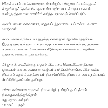
இந்தச் சவால் பயங்கரமானதாக தோன்றும். தன்குணாதிசயங்களுடன்
மேலுள்ள ஒட்டுதலினால், ஆதாரமற்ற அதிக சுய பச்சாதாபமாகவும்,
கண்மூடித்தனமான, உணர்ச்சி சார்ந்த மரபாகவும் வெளிப்படும்.
அவன் பலவீனமானவானாக, பாதுகாப்பற்றவனாக, பயம் கவ்வியவனாக
உணர்வான்.
சுவாபிமானம் ஒங்கிய மனிதனுக்கு, என்னதான் ஆன்மீக உந்தார்வம்
இருந்தாலும், தன்னுடைய பிறவிக்குண வாசனைகளுக்கும், சூழலுக்கும்
பழக்கப்பட்டவனாக, அவைகளை விடுவதான எண்ணம் கூட சந்திக்க
முடியாத சவாலாக முன் நிற்கிறது.
அர்ஜுனன் கையிலிருந்து நழுவும் வில், எவை இல்லாவிட்டால் தியான
ஓர்மையும், காரண புஷ்டியான வாழ்வும் சாத்தியமில்லையோ, அந்த வலிய
தீர்மானம் எனும் ஆயுதத்தையும், நிறைவேற்றியே தீர்வதான மன உறுதியையும்
பிரதிநிதித்துவப் படுத்துகிறது.
மனோபலவீனமான சாதகன், நிதானமிழப்பு மற்றும் குழப்பத்தால்
நிலைகுலைந்திருக்கிறான்.
எது தேவை என்றால்
•
மேம்பட்ட புரிதல்