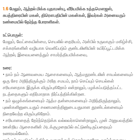
1.6
மேலும், ஆற்றல் மிக்க யுதாமன்யு, வீரியமிக்க உத்தமௌஜஸ்,
சுபத்திரையின் மகன், திரௌபதியின் மகன்கள், இவர்கள் அனைவரும்
உண்மையில் தேர்ந்த போராளிகள்.
உட்பொருள்:
மேலும், வேட்கையின்மை, செயலில் தைரியம், அன்பில் உருவாகும் மகிழ்ச்சி,
சக்கரங்களின் வழியாக வெளிப்படும் குண்டலினியின் உயிர்ப்பூட்டமிக்க
ஆற்றல், இவையனைத்தும் சாமர்த்தியமிக்கவை,
உரை:
•
நாம் நம் ஆணவமைய ஆசைகளையும், ஆத்மதூண்டலின் சாயல்களையும்
ஒரு சேர அறிந்திருக்கும் அதே சமயம், நாம் செய்யும் செயல்கள்
சரியானதாக இருக்க விரும்புகிறோம் என்றாலும், பழக்கப்படுத்தப்பட்ட
நடத்தைகளும் எதிர்மாறாக நிர்ப்பந்திக்கின்றன.
•
நம் ஒழுக்கங்களையும் ஆத்ம தன்மைகளையும் அறிந்திருந்தாலும்,
புலன்களினுடையதும் சலனமனத்தினுடையதுமான தூண்டல்களையும்
நிறைவேற்ற விரும்புகிறோம்.
•
சரியானதைத் தேர்ந்தெடுக்க வல்லவர்களென்றாலும், முன் அனுபவத்தில்
ஊன்றிய ஆசைகளின் அடக்குமுறையில் கட்டுண்டிருப்பதையும்
உணரவல்லோம்.