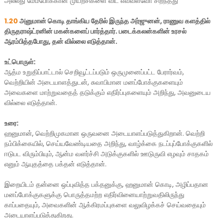
அல்லது மேம்போக்கான முயற்சிகளை விட எவ்வளவோ சிறந்தது
1.20
அனுமான் கொடி தாங்கிய தேரில் இருந்த அர்ஜுனன், ராணுவ களத்தில்
திருதராஷ்ட்ரனின் மகன்களைப் பார்த்தார். படைக்கலன்களின் உரசல்
ஆரம்பித்தபோது, தன் வில்லை எடுத்தான்.
உட்பொருள்:
ஆத்ம உறுதிப்பாட்டால் செறிவூட்டப்படும் ஒருமுனைப்பட்ட பேரார்வம்,
வெற்றியின் அடையாளத்துடன், சுவாபிமான மனப்போக்குகளையும்
அவைகளை மாற்றுவதைத் தடுக்கும் எதிர்ப்புகளையும் அறிந்து, அவனுடைய
வில்லை எடுத்தான்.
உரை:
ஹனுமான், வெற்றிமுகமான ஒருவனை அடையாளப்படுத்துகிறான். வெற்றி
நம்பிக்கையில், செய்யவேண்டியதை அறிந்து, வாழ்க்கை நடப்புப்போக்குகளில்
ஈடுபட விரும்பியும், ஆன்ம வளர்ச்சி அடுக்குகளில் ஊடுருவி எழவும் சாதகம்
எனும் ஆயுதத்தை பக்தன் எடுத்தான்.
இறையிடம் தன்னை ஒப்புவித்த பக்தனுக்கு, ஹனுமான் கொடி, அழிப்பதான
மனப்போக்குகளுக்கு பொருத்தமற்ற எதிர்வினையாற்றுவதிலிருந்து
காப்பதையும், அவைகளின் ஆக்கிரமப்புகளை வலுவிழக்கச் செய்வதையும்
அடையாளப்படுத்துகிறது.