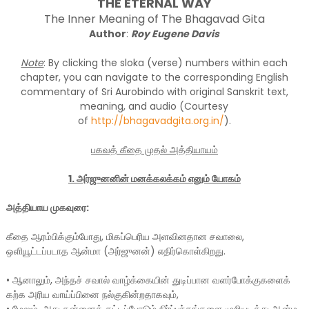
THE ETERNAL WAY
The Inner Meaning of The Bhagavad Gita
Author
:
Roy Eugene Davis
Note
: By clicking the sloka (verse) numbers within each
chapter, you can navigate to the corresponding English
commentary of Sri Aurobindo with original Sanskrit text,
meaning, and audio (Courtesy
of
http://bhagavadgita.org.in/
).
பகவத் கீதை முதல் அத்தியாயம்
1. அர்ஜுனனின் மனக்கலக்கம் எனும் யோகம்
அத்தியாய முகவுரை:
கீதை ஆரம்பிக்கும்போது, மிகப்பெரிய அளவினதான சவாலை,
ஒளியூட்டப்படாத ஆன்மா (அர்ஜுனன்) எதிர்கொள்கிறது.
•
ஆனாலும், அந்தச் சவால் வாழ்க்கையின் துடிப்பான வளர்போக்குகளைக்
கற்க அரிய வாய்ப்பினை நல்குகின்றதாகவும்,