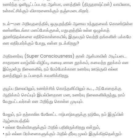
உணர்ந்த ஒளியூட்டப்படாத ஆன்மா, மனத்தின் (திருதராஷ்ட்ரன்) வாயிலாக,
உள்காட்சிக்கும் விசாரணைக்கும் தஞ்சமடைகிறார்.
உடல்—மன அறிவுதளத்தில், ஒருபுறத்தில் ஆணவ உந்துதலைக் கொண்டுள்ள
எண்ணிலடங்கா மனப்போக்குகள், மறுபுறத்தில் உள்ள ஒழுக்கத்
தூண்டுதல்களை எதிர்கொள்கையில், இருவரும் வெற்றி தங்களின் பக்கமே
என எதிர்பார்க்கும் போது, என்ன நடக்கிறது?
அதிஉணர்வு (Super Consciousness) தான் ஆன்மாவின் அடிப்படை.
சாதாரண வாழ்வில் விழிப்பு, கனவுடனான தூக்கம், கனவற்ற தூக்கம் என
இம்மூன்று நிலைகளில், நம் மேம்போக்கான உணர்வு ஊடுருவி எல்லா
தளத்திலும் நடப்பதைக் கவனிக்கிறது.
குழப்ப நிலையிலும், உணர்ச்சிக் கொந்தளிப்பிலும் கூட, அப்போதைக்கு
ஆதிக்கம் செய்யும் இயல்பினதான மன, உணர்வு நிலைகளிலிருந்து, நாம்
வேறுபட்டவர்கள் என அறிந்து கொள்ள முடியும்.
மேலும், நம் தற்காலிக மேலோட்ட ஈடுபாடுகளுக்கு நடுவே, நம் இருப்பின்
ஆழ்மையத்தில்
•
எல்லா கேள்விகளுக்கும் அதில் பதிலிருக்கிறது என்றும்,
•
நம் எல்லா பிரச்னைகளுக்கும் அதில் தீர்வு மூலம் இருக்கிறதென்றும்