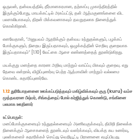
ஒருவன், தன்வயத்தில், தீர்மானகரமான, தற்காப்பு முகாந்திரத்தில்
இருக்கும்போது, மாயக்கட்டில் அகப்பட்டு, தன் ஆத்மகுணங்களை விட
பலசாலியாகவும், திறன் மிக்கவனாகவும் தவறுதலாக நினைத்துக்
கொள்கிறான்.
எனவேதான், “அனுபவம் ஆதரிக்கும் தன்வய உந்துதல்களும், பழக்கப்
போக்குகளும், நிறைய இருப்பதாகவும், ஒழுக்கத்தின் செறிவு குறைவாக
இருப்பதாகவும்” [1.10] வேட்கை ஆசை எண்ணத்தைத் தூண்டுகிறது.
மயக்குறு மனத்தை காரண அறிவு மாற்றும் வாய்ப்பு மிகவும் குறைவு. எது
தேவை என்றால், விழிப்புணர்வு பெற்ற ஆத்மாவின் மாற்றும் வல்லமை
கொண்ட சுதாரிப்புணர்வே.
1.12
துரியோதனனை ஊக்கப்படுத்தவும் மகிழ்விக்கவும் குரு (kuru) வம்ச
மூத்தவரான பீஷ்மர், சிங்கத்தைப் போல் கர்ஜித்துக் கொண்டு, சங்கினை
பலமாக ஊதினார்
உட்பொருள்:
மனப்போக்குகளையும் உந்துதல்களையும் அணிவகுக்கவும், திமிறி நிலைக்க
நினைக்கும் ஆசைகளைத் தூண்டவும் வளர்க்கவும், வியக்த சுய உணர்வு,
புலன்களைச் சுதாரிக்கச் செய்து வெறியூட்டி பிராணனை எழுப்பியது.