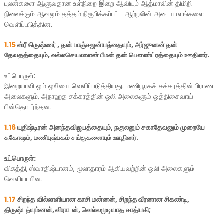
புலன்களை ஆளுவதான உள்நிறை இறை ஆவியும் ஆத்மாவின் திமிறி
நிலைக்கும் ஆவலும் தத்தம் நிரூபிக்கப்பட்ட ஆற்றலின் அடையாளங்களை
வெளிப்படுத்தின.
1.15
ஸ்ரீ கிருஷ்ணர் , தன் பாஞ்சஜன்யத்தையும், அர்ஜுனன் தன்
தேவதத்தையும், வல்லசெயலாளன் பீமன் தன் பௌண்ட்ரத்தையும் ஊதினர்.
உட்பொருள்:
இறையாவி ஓம் ஒலியை வெளிப்படுத்தியது. மணிபூரகச் சக்கரத்தின் பிராண
அலைகளும், அநாஹத சக்கரத்தின் ஒலி அலைகளும் ஒத்திசைவாய்
பின்தொடர்ந்தன.
1.16
யுதிஷ்டிரன் அனந்தவிஜயத்தையும், நகுலனும் சகாதேவனும் முறையே
சுகோஷம், மணிபுஷ்பகம் சங்குகளையும் ஊதினர்.
உட்பொருள்:
விசுத்தி, ஸ்வாதிஷ்டானம், மூலாதாரம் ஆகியவற்றின் ஒலி அலைகளும்
வெளியாயின.
1.17
சிறந்த வில்லாளியான காசி மன்னன், சிறந்த வீரனான சிகண்டி,
திருஷ்டத்யும்னன், விராடன், வெல்லமுடியாத சாத்யகி;