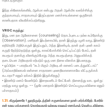
ஈடுபட்டிருக்கும்.
இந்த ஸ்லோகங்களில், ஆன்மா என்பது அதன் ஆன்மீக வளர்ச்சிக்கு
குந்தகமாயும், சாதகமாயும் இருப்பதான மனச்சாயல்களை ஒருசேரக்
காண்பதாக விவரிக்கப்படுகிறது.
VRGC கருத்து:
இது, மன நல ஆலோசனை (counseling) தொடர்புடைய நல்ல கூர்நோக்கு
(Observation). மனிதன் இயற்கையில், தான் இருந்து பழகி வாழ, இரண்டு
எதிரெதிர் அறிபொருள் இருப்பதும், அந்த இரண்டில், தான் தன் புலன் சுகம்
கருதி தேர்ந்தெடுத்த ஒன்று, காலப்போக்கில் கெட்டிப்பட்டுப் போய், தன்
சுயரூபம் தனக்கு விளங்கும்போது அந்த சுயரூபத்தை அனுபவிக்கத்
தடையென அறிவதால் எற்படும் ஒரு மன நிலை விளக்க இயலாதது.
•
ஒப்பிடுக - பாரதியார் “சுடர் மிகும் அறிவுடன் எனைப் படைத்துவிட்டாய்”
(அவ்வாறில்லாமல் என்னை சாதாரண புலனறிவாளனாகவே விட்டிருக்கக்
கூடாதா? எனும் ஏக்கம் இதில் இருக்கிறது)
•
இரண்டு மனம் வேண்டும். இறைவனிடம் கேட்பேன். நினைத்து வாட ஒன்று:
மறந்து வாழ ஒன்று. -- (ஒரே மனதால் இரண்டும் செய்யமுடியவில்லை எனும்
பச்சாதாபம்)
1.31.
கிருஷ்ணரே ! துரதிருஷ்டத்தின் சகுனங்களை நான் பார்க்கிறேர். போரில்
என் உறவு மக்களைக் கொல்வதால் நல்லது எதுவும் எனக்குத் தென்படவில்லை.