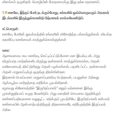
விளக்கம் தருகிறார். மொழியின் போதாமைக்கு இது நல்ல உதாரணம்.
1.11
எனவே, இந்தப் போர் நடக்கும்போது, உங்களில் ஒவ்வொருவரும் அவரவர்
இடங்களில் இருந்துகொண்டு பீஷ்மரைக் காக்கவேண்டும்.
உட்பொருள்:
எனவே, போரின் துவக்கத்தில் உங்களின் விசேஷித்த பங்காற்றுங்கள். வியக்த
சுதாரிப்பு உணர்வைக் காத்துக்கொள்ளுங்கள்
உரை:
ஆணவமைய சுய உணர்வு, கெட்டிப்பட்டுப்போன மன இயல்புடன், அது
விரும்பாத மாற்றங்களிடமிருந்து தன்னைக் காத்துக்கொள்ள, அதன்
வலிமையைத் திரட்டுகிறது அதன் பழக்கங்கள், பதனிடப்பட்ட தன்மைகள்
அதன் பாதுகாப்புக்கு ஒருங்கு திரள்கின்றன.
இதனால் பொய்யான பாதுகாப்புணர்வு பெற்றவன், பயனுள்ள அல்லது
ஆக்கபூர்வ மாற்றத்தை எதிர்க்க முயல்கிறான்.
ஏழாவது ஸ்லோகத்தில் “இருபிறப்பாளர்” எனும் வர்ணனை இங்கு
முகஸ்துதியாய் கருத வேண்டும். அது மனதின் செயலை ஆதரிக்கும்
எண்ணப்பதிவுகளை வலுவூட்ட எடுக்கும் முயற்சியே. இருபிறப்பாளர் என்பவர்
உண்மையில் ஆன்மசத்யத்திற்குத் திறவானவரே, எதிர்புறத்தில் இருப்பவர்
அல்ல.