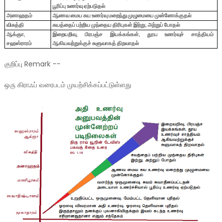
பூரிப்பு உணர்வு ஏற்படுதல்
அனாஹதம்
ஆணவ மைய சுய உணர்வு மறைந்து முழுமையை முன்னோக்குதல்
விசுத்தி
சுயத்தைப் பற்றிய முந்தைய திரிபுகள் இற்று
,
அற்றுப் போதல்
ஆக்ஞா
,
இறையறிவு
,
பிரபஞ்ச இயக்கங்கள்
,
தூய உணர்வுச் சாத்தியம்
சஹஸ்ராரம்
ஆகியவற்றுக்குச் சுளுவாகத் திறவாதல்
குறிப்பு Remark --
ஒரு கிராஃப் வரைபடம் முயற்சிக்கப்பட்டுள்ளது