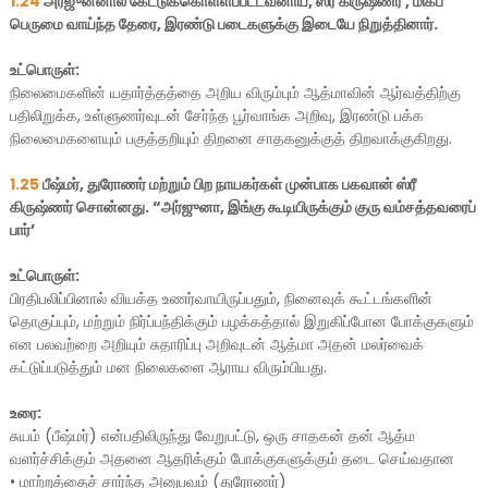
1.24
அர்ஜுனனால் கேட்டுக்கொள்ளப்பட்டவனாய், ஸ்ரீ கிருஷ்ணர் , மிகப்
பெருமை வாய்ந்த தேரை, இரண்டு படைகளுக்கு இடையே நிறுத்தினார்.
உட்பொருள்:
நிலைமைகளின் யதார்த்தத்தை அறிய விரும்பும் ஆத்மாவின் ஆர்வத்திற்கு
பதிலிறுக்க, உள்ளுணர்வுடன் சேர்ந்த பூர்வாங்க அறிவு, இரண்டு பக்க
நிலைமைகளையும் பகுத்தறியும் திறனை சாதகனுக்குத் திறவாக்குகிறது.
1.25
பீஷ்மர், துரோணர் மற்றும் பிற நாயகர்கள் முன்பாக பகவான் ஸ்ரீ
கிருஷ்ணர் சொன்னது. “அர்ஜுனா, இங்கு கூடியிருக்கும் குரு வம்சத்தவரைப்
பார்’
உட்பொருள்:
பிரதிபலிப்பினால் வியக்த உணர்வாயிருப்பதும், நினைவுக் கூட்டங்களின்
தொகுப்பும், மற்றும் நிர்ப்பந்திக்கும் பழக்கத்தால் இறுகிப்போன போக்குகளும்
என பலவற்றை அறியும் சுதாரிப்பு அறிவுடன் ஆத்மா அதன் மலர்வைக்
கட்டுப்படுத்தும் மன நிலைகளை ஆராய விரும்பியது.
உரை:
சுயம் (பீஷ்மர்) என்பதிலிருந்து வேறுபட்டு, ஒரு சாதகன் தன் ஆத்ம
வளர்ச்சிக்கும் அதனை ஆதரிக்கும் போக்குகளுக்கும் தடை செய்வதான
•
மாற்றத்தைச் சார்ந்த அனுபவம் (துரோணர்)