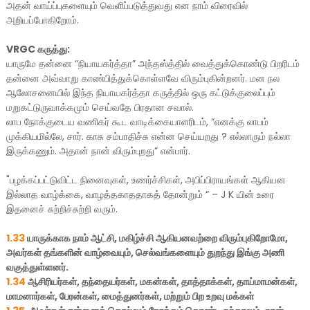
அதன் வாய்ப்புகளையும் வெளிப்படுத்துவது என நாம் விரைவில்
அறியப்போகிறோம்.
VRGC கருத்து:
யாருமே தன்னை “நியாயகர்த்தா” அந்தஸ்த்தில் வைத்துக்கொண்டு பிறரிடம்
தன்னை அவ்வாறு காண்பித்துக்கொள்ளவே விரும்புகின்றனர். மன நல
ஆலோசனையில் இந்த நியாயகர்த்தா கருத்தில் ஒரு கட்டுக்குலைப்பும்
மறுகட்டுருவாக்கமும் செய்வதே பிரதான சவால்.
லாப நோக்குடைய வணிகர் கூட வாடிக்கையாளரிடம், “எனக்கு லாபம்
முக்கியமில்லே, சார். காசு சம்பாதிச்சு என்ன செய்யறது ? எல்லாரும் நல்லா
இருக்கணும். அதான் நான் விரும்புறது” என்பார்.
"பழக்கப்பட்டுவிட்ட நினைவுகள், உணர்ச்சிகள், அபிப்பிராயங்கள் ஆகியன
இல்லாத வாழ்க்கை, வாழத்தகாததாகத் தோன்றும் “ – J K யின் உரை
இதனைச் சுற்றிச்சுற்றி வரும்.
1.33
யாருக்காக நாம் ஆட்சி, மகிழ்ச்சி ஆகியனவற்றை விரும்புகிறோமோ,
அவர்கள் தங்களின் வாழ்வையும், செல்வங்களையும் துறந்து இங்கு அணி
வகுத்துள்ளனர்.
1.34
ஆசிரியர்கள், தந்தையர்கள், மகன்கள், தாத்தாக்கள், தாய்மாமன்கள்,
மாமனார்கள், பேரன்கள், மைத்துனர்கள், மற்றும் பிற உறவு மக்கள்