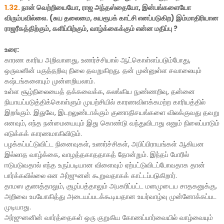
1.32.
நான் வெற்றியையோ, ராஜ அந்தஸ்தையோ, இன்பங்களையோ
விரும்பவில்லை. (சுய தலைமை, சுயரூபக் காட்சி எனப்படுகிற) இம்மாதிரியான
ராஜரீகத்திற்கும், களிப்பிற்கும், வாழ்க்கைக்கும் என்ன மதிப்பு ?
உரை:
காரண காரிய அறிவானது, உணர்ச்சியால் ஆட்கொள்ளப்படும்போது,
ஒருவனின் பகுத்தறிவு நிலை தவறுகிறது. தன் முன்னுள்ள சவாலையும்
கஷ்டங்களையும் முன்னறியலாம்.
உள்ள சூழ்நிலையைத் தக்கவைக்க, கலங்கிய நுண்ணறிவு, தன்னை
நியாயப்படுத்திக்கொள்ளும் முயற்சியில் காரணவிளக்கமற்ற காரியத்தில்
இறங்கும். இதுவே, இடறலுண்டாக்கும் குணாதிசயங்களை விலக்குவது தவறு
எனவும், எந்த நன்மையையும் இது கொண்டு வந்துவிடாது எனும் நிலைப்பாடும்
எடுக்கக் காரணமாகிவிடும்.
பழக்கப்பட்டுவிட்ட நினைவுகள், உணர்ச்சிகள், அபிப்பிராயங்கள் ஆகியன
இல்லாத வாழ்க்கை, வாழத்தகாததாகத் தோன்றும். இந்தப் போரில்
ஈடுபடுவதால் எந்த உருப்படியான விளைவும் ஏற்பட்டுவிடப்போவதாக தான்
பார்க்கவில்லை என அர்ஜுனன் கூறுவதாகக் காட்டப்படுகிறார்.
தாமஸ குணத்தாலும், குழப்பத்தாலும் அபகரிப்பட்ட மனமுடைய சாதகனுக்கு,
அறிவை உபயோகித்து அடையப்படக்கூடியதான உயர்வாழ்வு முன்னோக்கப்பட
முடியாது.
அர்ஜுனனின் வார்த்தைகள் ஒரு குறுகிய கோணப்பார்வையில் வாழ்வையும்