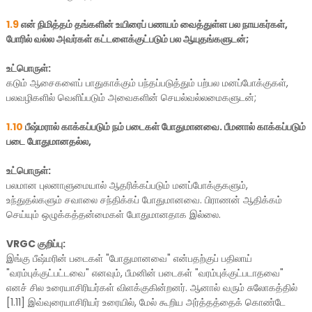
1.9
என் நிமித்தம் தங்களின் உயிரைப் பணயம் வைத்துள்ள பல நாயகர்கள்,
போரில் வல்ல அவர்கள் கட்டளைக்குட்படும் பல ஆயுதங்களுடன்;
உட்பொருள்:
கடும் ஆசைகளைப் பாதுகாக்கும் பந்தப்படுத்தும் பற்பல மனப்போக்குகள்,
பலவழிகளில் வெளிப்படும் அவைகளின் செயல்வல்லமைகளுடன்;
1.10
பீஷ்மரால் காக்கப்படும் நம் படைகள் போதுமானவை. பீமனால் காக்கப்படும்
படை போதுமானதல்ல,
உட்பொருள்:
பலமான புலனாளுமையால் ஆதரிக்கப்படும் மனப்போக்குகளும்,
உந்துதல்களும் சவாலை சந்திக்கப் போதுமானவை. பிராணன் ஆதிக்கம்
செய்யும் ஒழுக்கத்தன்மைகள் போதுமானதாக இல்லை.
VRGC குறிப்பு:
இங்கு பீஷ்மரின் படைகள் "
போதுமானவை" என்பதற்குப் பதிலாய்
"வரம்புக்குட்பட்டவை" எனவும், பீமனின் படைகள் "வரம்புக்குட்படாதவை"
எனச் சில உரையாசிரியர்கள் விளக்குகின்றனர். ஆனால் வரும் சுலோகத்தில்
[1.11] இவ்வுரையாசிரியர் உரையில், மேல் கூறிய அர்த்தத்தைக் கொண்டே