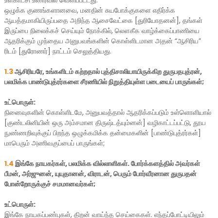
உள்காட்சி உணர்வில் வெளிப்பட்டது:
ஒழுக்க குணங்களானவை, மனதின் சுயபோக்குகளை எதிர்க்க
ஆயத்தமாகியிருப்பதை அறிந்த ஆசைவேட்கை [துரியோதனன்], தங்கள்
இருப்பை நிலைக்கச் செய்யும் நோக்கில், லௌகீக வாழ்க்கைப்பாணியை
ஆதரிக்கும் முந்தைய அனுபவங்களின் கொள்ளிடமான அதன் “ஆசிரிய”
ரிடம் [துரோணர்] நாட்டம் செலுத்தியது.
1.3
ஆசிரியரே, உங்களிடம் கற்றதால் புத்திசாலியாயிருக்கிற துருபதபுத்ரன்,
பலமிக்க பாண்டுபுத்ரர்களை சீரணியில் நிறுத்தியுள்ள படையைப் பாருங்கள்;
உட்பொருள்:
நினைவுகளின் கொள்ளிடமே, அனுபவத்தால் ஆதரிக்கப்படும் உள்ளொளியால்
[குண்டலினியின் ஒரு அம்சமான திருஷ்டத்யும்னன்] வழிகாட்டப்பட்டு, தூய
நுண்ணறிவுக்குப் பிறந்த ஒழுக்கமிக்க தன்மைகளின் [பாண்டுபுத்ரர்கள்]
மாபெரும் அணிவகுப்பைப் பாருங்கள்;
1.4
இங்கே நாயகர்கள், பலமிக்க வில்லாளிகள். போர்க்களத்தில் அவர்கள்
பீமன், அர்ஜுனன், யுயுதானன், விராடன், பெரும் போர்வீரனான துருபதன்
போன்றோருக்குச் சமமானவர்கள்;
உட்பொருள்:
இங்கே நாயகப்பண்புகள், திறன் வாய்ந்த செய்கைகள். எந்தப்போட்டியிலும்