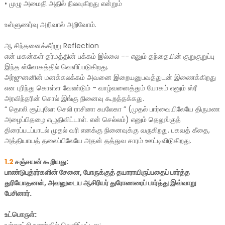
•
முழு அமைதி அதில் நிலவுகிறது என்றும்
உள்ளுணர்வு அறிவால் அறிவோம்.
ஆ சிந்தனைக்கீற்று Reflection
என் மகன்கள் தர்மத்தின் பக்கம் இல்லை -- எனும் தந்தையின் குறுகுறுப்பு
இந்த ஸ்லோகத்தில் வெளிப்படுகிறது.
அர்ஜுனனின் மனக்கலக்கம் அவனை இறையனுபவத்துடன் இணைக்கிறது
என புரிந்து கொள்ள வேண்டும் - வாழ்வனைத்தும் யோகம் எனும் ஸ்ரீ
அரவிந்தரின் சொல் இங்கு நினைவு கூறத்தக்கது.
“ தொலி சூப்புலோ செலி ராசினா சுபலேகா ” (முதல் பார்வையிலேயே திருமண
அழைப்பிதழை எழுதிவிட்டாள். என் செல்லம்) எனும் தெலுங்குத்
திரைப்படப்பாடல் முதல் வரி எனக்கு நினைவுக்கு வருகிறது. பகவத் கீதை,
அத்தியாயத் தலைப்பிலேயே அதன் தத்துவ சாரம் ஊட்டிவிடுகிறது.
1.2
சஞ்சயன் கூறியது:
பாண்டுபுத்ரர்களின் சேனை, போருக்குத் தயாராயிருப்பதைப் பார்த்த
துரியோதனன், அவனுடைய ஆசிரியர் துரோணரைப் பார்த்து இவ்வாறு
பேசினார்.
உட்பொருள்: