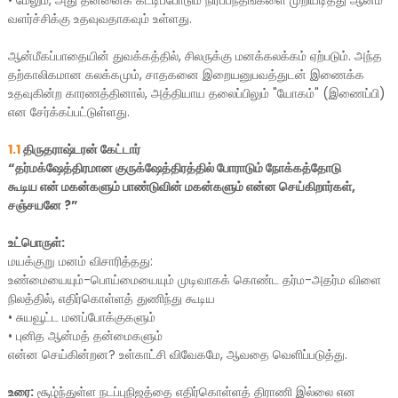
•
மேலும், அது தன்னைக் கட்டிப்போடும் நிர்ப்பந்தங்களை முறியடித்து ஆன்ம
வளர்ச்சிக்கு உதவுவதாகவும் உள்ளது.
ஆன்மீகப்பாதையின் துவக்கத்தில், சிலருக்கு மனக்கலக்கம் ஏற்படும். அந்த
தற்காலிகமான கலக்கமும், சாதகனை இறையனுபவத்துடன் இணைக்க
உதவுகின்ற காரணத்தினால், அத்தியாய தலைப்பிலும் "யோகம்" (இணைப்பி)
என சேர்க்கப்பட்டுள்ளது.
1.1
திருதராஷ்டரன் கேட்டார்
“தர்மக்ஷேத்திரமான குருக்ஷேத்திரத்தில் போராடும் நோக்கத்தோடு
கூடிய என் மகன்களும் பாண்டுவின் மகன்களும் என்ன செய்கிறார்கள்,
சஞ்சயனே ?”
உட்பொருள்:
மயக்குறு மனம் விசாரித்தது:
உண்மையையும்-பொய்மையையும் முடிவாகக் கொண்ட தர்ம-அதர்ம விளை
நிலத்தில், எதிர்கொள்ளத் துணிந்து கூடிய
•
சுயவூட்ட மனப்போக்குகளும்
•
புனித ஆன்மத் தன்மைகளும்
என்ன செய்கின்றன? உள்காட்சி விவேகமே, ஆவதை வெளிப்படுத்து.
உரை:
சூழ்ந்துள்ள நடப்புநிஜத்தை எதிர்கொள்ளத் திராணி இல்லை என