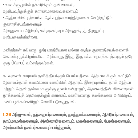
•
உலகச்சூழலின் நச்சரிக்கும் தன்மைகள்,
ஆகியவற்றுக்குக் காரணமானவைகளையும்
•
ஆத்மாவின் பூர்வாங்க ஆக்கபூர்வ வாழ்திறனைச் செறிவூட்டும்
குணாதிசயங்களையும்
அவனுடைய அறிவும், உள்ளுணர்வும் அவனுக்குத் திறனூட்டி
அறியவைக்கின்றன.
மனிதர்கள் எவ்வாறு ஒரே மாதிரியான மனோ ஆத்ம குணாதிசயங்களைக்
கொண்டிருக்கிறார்களோ அவ்வாறு, இந்த இரு பக்க உறவுக்காரர்களும் ஒரே
குரு (Kuru) வம்சத்தவர்கள்.
கடவுளைச் சாராமல் தனித்தியங்கும் பொய்யறிவை ஆத்மாவுக்குக் காட்டும்
ஆணவம்தான் சுவாபிமான உணர்வின் ஆதாரம். இறையுணர்வு தான் ஆத்மா
மற்றும் அதன் தன்மைகளுக்கு மூலம் என்றாலும், ஆணவத்தின் விளைவுகள்
தூக்கலாய்த் தெரிவதற்குக் காரணம், உணர்வானது கலங்கலான அறிவிலும்,
மனப்பழக்கங்களிலும் வெளிப்படுவதுதான்.
1.26
அர்ஜுனன், தந்தையர்களையும், தாத்தாக்களையும், ஆசிரியர்களையும்,
தாய்மாமன்களையும், அண்ணன்களையும், மகன்களையும், பேரன்களையும்,
அவர்களின் நண்பர்களையும் பார்த்தான்,