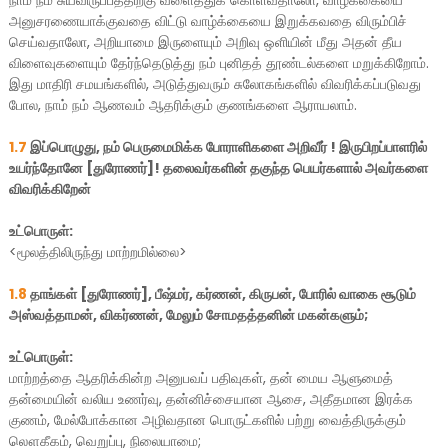
நாம் நம் சுயவிருப்பத்திற்கு வளைத்துக் கொள்வதாலோ, வாழ்க்கையை
அனுசரணையாக்குவதை விட்டு வாழ்க்கையை இறுக்கவதை விரும்பிச்
செய்வதாலோ, அறியாமை இருளையும் அறிவு ஒளியின் மீது அதன் தீய
விளைவுகளையும் தேர்ந்தெடுத்து நம் புனிதத் தூண்டல்களை மறுக்கிறோம்.
இது மாதிரி சமயங்களில், அடுத்துவரும் சுலோகங்களில் விவரிக்கப்படுவது
போல, நாம் நம் ஆணவம் ஆதரிக்கும் குணங்களை ஆராயலாம்.
1.7
இப்பொழுது, நம் பெருமைமிக்க போராளிகளை அறிவீர் ! இருபிறப்பாளரில்
உயர்ந்தோனே [துரோணர்]! தலைவர்களின் தகுந்த பெயர்களால் அவர்களை
விவரிக்கிறேன்
உட்பொருள்:
<மூலத்திலிருந்து மாற்றமில்லை>
1.8
தாங்கள்
[துரோணர்]
, பீஷ்மர், கர்ணன், கிருபன், போரில் வாகை சூடும்
அஸ்வத்தாமன், விகர்ணன், மேலும் சோமதத்தனின் மகன்களும்;
உட்பொருள்:
மாற்றத்தை ஆதரிக்கின்ற அனுபவப் பதிவுகள், தன் மைய ஆளுமைத்
தன்மையின் வலிய உணர்வு, தன்னிச்சையான ஆசை, அதீதமான இரக்க
குணம், மேல்போக்கான அழிவதான பொருட்களில் பற்று வைத்திருக்கும்
லௌகீகம், வெறுப்பு, நிலையாமை;