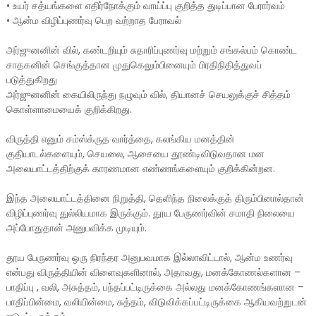
•
உயர் சத்யங்களை எதிர்நோக்கும் வாய்ப்பு குறித்த துடிப்பான பேரார்வம்
•
ஆன்ம விழிப்புணர்வு பெற வற்றாத பேராவல்
அர்ஜுனனின் வில், கண்டறியும் சுதாரிப்புணர்வு மற்றும் சங்கல்பம் கொண்ட
சாதகனின் செங்குத்தான முதுகெலும்பினையும் பிரதிநிதித்துவப்
படுத்துகிறது
அர்ஜுனனின் கையிலிருந்து நழுவும் வில், தியானச் செயலுக்குச் சித்தம்
கொள்ளாமையைக் குறிக்கிறது.
விருத்தி எனும் சம்ஸ்க்ருத வார்த்தை, கலங்கிய மனத்தின்
குதியாடல்களையும், செயலை, ஆசையை தூண்டிவிடுவதான மன
அலையாட்டத்திற்குக் காரணமான எண்ணங்களையும் குறிக்கின்றன.
இந்த அலையாட்டத்தினை நிறுத்தி, தெளிந்த நிலைக்குத் திரும்பினால்தான்
விழிப்புணர்வு துல்லியமாக இருக்கும். தூய பேருணர்வின் சமாதி நிலையை
அப்போதுதான் அனுபவிக்க முடியும்.
தூய பேருணர்வு ஒரு நிரந்தர அனுபவமாக இல்லாவிட்டால், ஆன்ம உணர்வு
என்பது விருத்தியின் விளைவுகளினால், அதாவது, மனக்கோணல்களான –
பாதிப்பு , வலி, அசுத்தம், பந்தப்பட்டிருக்கை அல்லது மனக்கோணங்களான –
பாதிப்பின்மை, வலியின்மை, சுத்தம், விடுவிக்கப்பட்டிருக்கை ஆகியவற்றுடன்