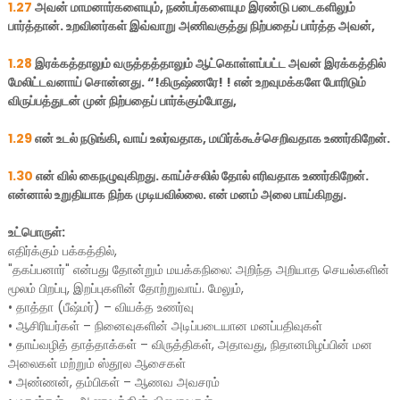
1.27
அவன் மாமனார்களையும், நண்பர்களையும இரண்டு படைகளிலும்
பார்த்தான். உறவினர்கள் இவ்வாறு அணிவகுத்து நிற்பதைப் பார்த்த அவன்,
1.28
இரக்கத்தாலும் வருத்தத்தாலும் ஆட்கொள்ளப்பட்ட அவன் இரக்கத்தில்
மேலிட்டவனாய் சொன்னது. “!கிருஷ்ணரே! ! என் உறவுமக்களே போரிடும்
விருப்பத்துடன் முன் நிற்பதைப் பார்க்கும்போது,
1.29
என் உடல் நடுங்கி, வாய் உலர்வதாக, மயிர்க்கூச்செறிவதாக உணர்கிறேன்.
1.30
என் வில் கைநழுவுகிறது. காய்ச்சலில் தோல் எரிவதாக உணர்கிறேன்.
என்னால் உறுதியாக நிற்க முடியவில்லை. என் மனம் அலை பாய்கிறது.
உட்பொருள்:
எதிர்க்கும் பக்கத்தில்,
"தகப்பனார்" என்பது தோன்றும் மயக்கநிலை: அறிந்த அறியாத செயல்களின்
மூலம் பிறப்பு, இறப்புகளின் தோற்றுவாய். மேலும்,
•
தாத்தா (பீஷ்மர்) – வியக்த உணர்வு
•
ஆசிரியர்கள் – நினைவுகளின் அடிப்படையான மனப்பதிவுகள்
•
தாய்வழித் தாத்தாக்கள் – விருத்திகள், அதாவது, நிதானமிழப்பின் மன
அலைகள் மற்றும் ஸ்தூல ஆசைகள்
•
அண்ணன், தம்பிகள் – ஆணவ அவசரம்