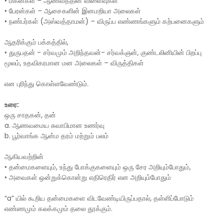
•
மகன்கள் – ஆணவத்தின் விளைவுகள்
•
பேரன்கள் – ஆசைகளின் இனமறியா அலைகள்
•
நண்பர்கள் (அஸ்வத்தாமன்) – விருப்ப எண்ணங்களும் கற்பனைகளும்
ஆதரிக்கும் பக்கத்தில்,
•
துருபதன் - சர்வமும் அறிந்தவன்- சர்வக்ஞன், குண்டலினியின் பிறப்பு
மூலம், உதவிகரமான மன அலைகள் – விருத்திகள்
என புரிந்து கொள்ளவேண்டும்.
உரை:
ஒரு சாதகன், தன்
a.
ஆணவமைய சுவாபிமான உணர்வு
b.
பூர்வாங்க ஆன்ம தரம் மற்றும் பலம்
ஆகியவற்றின்
•
தன்மைகளையும், உந்து போக்குகளையும் ஒரு சேர அறியும்போதும்,
•
அவைகள் ஒன்றுக்கொன்று எதிரெதிர் என அறியும்போதும்
“a” யில் கூறிய தன்மைகளை விடவேண்டியிருப்பதால், தள்ளிப்போடும்
எண்ணமும் கலக்கமும் தலை தூக்கும்.