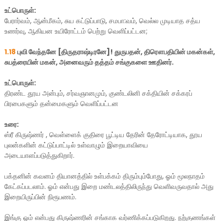
உட்பொருள்:
பேரார்வம், ஆன்மீகம், சுய கட்டுப்பாடு, சமபா:வம், வெல்ல முடியாத சத்ய
உணர்வு, ஆகியன உயிரோட்டம் பெற்று வெளிப்பட்டன;
1.18
புவி வேந்தனே [திருதராஷ்டிரனே]! துருபதன், திரௌபதியின் மகன்கள்,
சுபத்ரையின் மகன், அனைவரும் தத்தம் சங்குகளை ஊதினர்.
உட்பொருள்:
திரண்ட தூய அன்பும், சர்வஞானமும், குண்டலினி சக்தியின் சக்கரப்
பிரபைகளும் தன்மைகளும் வெளிப்பட்டன
உரை:
ஸ்ரீ கிருஷ்ணர் , வெள்ளைக் குதிரை பூட்டிய தேரின் தேரோட்டியாக, தூய
புலன்களின் கட்டுப்பாட்டில் உள்வாழும் இறையாவியை
அடையாளப்படுத்துகிறார்.
பக்தனின் கவனம் தியானத்தில் உள்பக்கம் திரும்பும்போது, ஓம் மூலநாதம்
கேட்கப்படலாம். ஓம் என்பது இறை மண்டலத்திலிருந்து வெளிவருவதால் அது
இறையிருப்பின் நிரூபணம்.
இங்கு ஓம் என்பது கிருஷ்ணரின் சங்காக வர்ணிக்கப்படுகிறது. நற்குணங்கள்