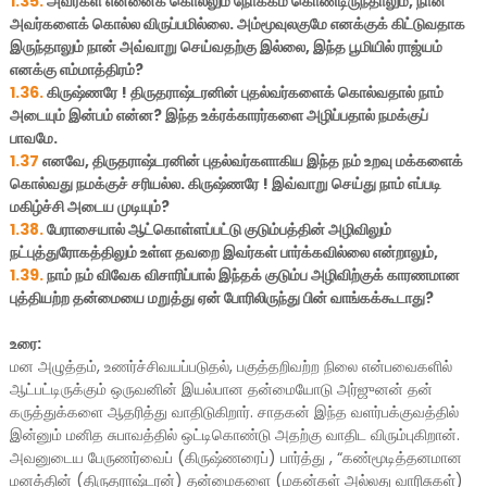
1.35.
அவர்கள் என்னைக் கொல்லும் நோக்கம் கொண்டிருந்தாலும், நான்
அவர்களைக் கொல்ல விருப்பமில்லை. அம்மூவுலகுமே எனக்குக் கிட்டுவதாக
இருந்தாலும் நான் அவ்வாறு செய்வதற்கு இல்லை, இந்த பூமியில் ராஜ்யம்
எனக்கு எம்மாத்திரம்?
1.36.
கிருஷ்ணரே ! திருதராஷ்டரனின் புதல்வர்களைக் கொல்வதால் நாம்
அடையும் இன்பம் என்ன? இந்த உக்ரக்காரர்களை அழிப்பதால் நமக்குப்
பாவமே.
1.37
எனவே, திருதராஷ்டரனின் புதல்வர்களாகிய இந்த நம் உறவு மக்களைக்
கொல்வது நமக்குச் சரியல்ல. கிருஷ்ணரே ! இவ்வாறு செய்து நாம் எப்படி
மகிழ்ச்சி அடைய முடியும்?
1.38.
பேராசையால் ஆட்கொள்ளப்பட்டு குடும்பத்தின் அழிவிலும்
நட்புத்துரோகத்திலும் உள்ள தவறை இவர்கள் பார்க்கவில்லை என்றாலும்,
1.39.
நாம் நம் விவேக விசாரிப்பால் இந்தக் குடும்ப அழிவிற்குக் காரணமான
புத்தியற்ற தன்மையை மறுத்து ஏன் போரிலிருந்து பின் வாங்கக்கூடாது?
உரை:
மன அழுத்தம், உணர்ச்சிவயப்படுதல், பகுத்தறிவற்ற நிலை என்பவைகளில்
ஆட்பட்டிருக்கும் ஒருவனின் இயல்பான தன்மையோடு அர்ஜுனன் தன்
கருத்துக்களை ஆதரித்து வாதிடுகிறார். சாதகன் இந்த வளர்பக்குவத்தில்
இன்னும் மனித சுபாவத்தில் ஒட்டிகொண்டு அதற்கு வாதிட விரும்புகிறான்.
அவனுடைய பேருணர்வைப் (கிருஷ்ணரைப்) பார்த்து , “கண்மூடித்தனமான
மனத்தின் (திருதராஷ்டரன்) தன்மைகளை (மகன்கள் அல்லது வாரிசுகள்)