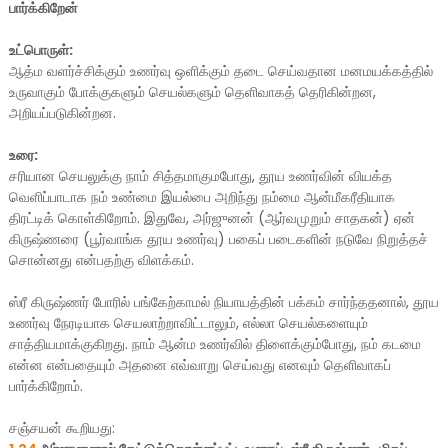
பார்க்கிறேன்
உட்பொருள்:
ஆத்ம வளர்ச்சிக்கும் உணர்வு ஒளிக்கும் தடை செய்வதான மனமயக்கத்தில்
உருவாகும் போக்குகளும் செயல்களும் தெளிவாகத் தெரிகின்றன,
அறியப்படுகின்றன.
உரை:
சரியான செயலுக்கு நாம் சித்தமாகுமபோது, தூய உணர்வின் வியக்த
வெளிப்பாடாக நம் உண்மை இயல்பை அறிந்து நம்மை ஆன்மீகரீதியாக
திரட்டிக் கொள்கிறோம். இதுவே, அர்ஜுனன் (ஆர்வமுறும் சாதகன்) ஏன்
கிருஷ்ணரை (பூர்வாங்க தூய உணர்வு) பகைப் படைகளின் நடுவே நிறுத்தச்
சொன்னது என்பதற்கு விளக்கம்.
ஸ்ரீ கிருஷ்ணர் போரில் பங்கேற்காமல் நியாயத்தின் பக்கம் சார்ந்ததனால், தூய
உணர்வு நேரடியாக செயலாற்றாவிட்டாலும், எல்லா செயல்களையும்
சாத்தியமாக்குகிறது. நாம் ஆன்ம உணர்வில் திளைக்கும்போது, நம் கடமை
என்ன என்பதையும் அதனை எவ்வாறு செய்வது எனவும் தெளிவாகப்
பார்க்கிறோம்.
சஞ்சயன் கூறியது: