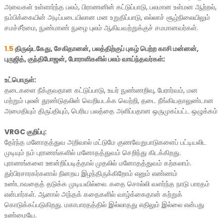
அவைகள் உள்ளார்ந்த பலம், பிராணனின் கட்டுப்பாடு, பலமான உள்மன ஆற்றல்,
நம்பிக்கையின் அடிப்படையிலான மன உறுதிப்பாடு, எல்லாச் சூழ்நிலையிலும்
சமச்சீர்மை, நுண்மாண் நுழை புலம் ஆகியவற்றுக்குச் சமமானவர்கள்.
1.5
திருஷ்டகேது, சேகிதானன்,
பலத்திற்குப் புகழ் பெற்ற
காசி மன்னன்,
புருஜித், குந்திபோஜன், போராளிகளில் பலம் வாய்ந்தவர்கள்;
உட்பொருள்:
தடைகளை நீக்குவதான கட்டுப்பாடு, உயர் நுண்ணறிவு, பேரார்வம், மன
மற்றும் புலன் தூண்டுதலின் வெறியடக்க வெற்றி, தடை நீங்கியதாலுண்டான
அமைதியும் திருப்தியும், பெரிய பலத்தை அளிப்பதான ஒருமுகப்பட்ட ஒழுக்கம்
VRGC குறிப்பு:
தேர்ந்த மனோதத்துவ அறிவால் மட்டுமே குணவேறுபாடுகளைப் பட்டியலிட
முடியும் நம் புராணங்களில் மனோதத்துவம் செறிந்து கிடக்கிறது.
புராணங்களை ஊன்றிப்படித்தால் முதலில் மனோதத்துவம் கற்கலாம்.
துர்பிரசாரகர்களால் நினறய இழந்திருக்கிறோம் எனும் எண்ணம்
உண்டாவதைத் தடுக்க முடியவில்லை. கதை சொல்லி வளர்ந்த நாடு பாரதம்
என்பார்கள். ஆனால் அந்தக் கதைகளில் வாழ்க்கைதான் கற்றுக்
கொடுக்கப்படுகிறது. மகாபாரதத்தில் இல்லாதது எதிலும் இல்லை என்பது
உண்மையே.