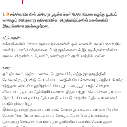
1.19
சங்கொலிகளின் பல்வேறு முழக்கங்கள் பேரொலியாக எழுந்து பூமியும்
வானமும் அதிருமாறு எதிரொலிக்க, திருதிராஷ்ட்ரனின் மகன்களின்
இதயங்களோ
நடுக்கமுற்றன.
உட்பொருள்:
சக்கரங்களின் பிராண அலைவரிசைகளின் ஒலியலைகள், சுவாபிமானத்தில்
ஊன்றிய மனப்போக்குகளையும் உந்துதல்களையும் இடறலுக்குள்ளாக்கின.
அவை பக்தனின் உடல், மனம், உணர்வுதளம் ஆகியவற்றில் பரவின.
உரை:
ஓம் தியானம் அதிக முனைவு பெறுகையில், அந்த மூலநாதத்தின்
செல்வாக்கு, திரண்டு கெட்டிப்பட்ட மனதின் செயல்களையும், அழிவுப் போக்கு
உந்துதல்களையும் வலுவிழக்கச் செய்தும் கரைத்தும் பாதிக்கின்றன.
விளைவாக, தாமஸ ஆக்கிரமிப்புகளான இருள் மற்றும் செயலின்மை, ராஜஸ
ஆக்கிரமிப்பான தவிப்பு ஆகியன நீக்கப்பட்டு சாத்வீக ஆதிக்கமான ஒளி
மட்டும் நிலவுகிறது.
இவ்வாறு, புலனுந்தல்களையும் மனச் செயல் ஓட்டங்களையும் தன் பிடியில்
கொண்டுவர பிராணாயாமத்தைச் செய்து, அதன் பின் தியானத்தை
முனைந்து செய்தல், தன் மனத்துக்குள்ளேயே எண்ணிக்கொள்ளுதல்