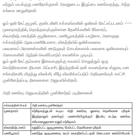
மற்றும் மயக்குறு மனநோக்குகள் அவனுடைய இருப்பை உணர்வதற்கு, அந்த
சங்கை ஊதுகிறான்.
ஓம் ஒலி கேட்குமுன், குண்டலினி சக்கரங்களின் ஒலிகள் கேட்கப்படலாம் ---
மூலாதாரத்தில், தொந்தரவுக்குள்ளான தேனீக்களின் ரீங்காரம்,
ஸ்வாதிஷ்டானத்தில் குழலோசை, மணிபூரகத்தில் யாழிசை, அனாஹத
சக்கரத்தில் ஆலயமணியோசை, விசுத்தியில் ஒலிக்கலவை
பலவகைப் பிராணன்களின் ஊடுருவுச் செயல்களால் பலவகை ஒலிகளையும்
அவைகளின் ஆற்றல் வெளிப்பாடும் கவனிக்க முடியும்.
ஓம் ஒலி கேட்கும்வரை இவைகளுக்கு கவனம் செலுத்தும் ஒரு
வெற்றிகரமான தியான அப்யாசி, இதற்குமேல் தன் கவனத்தை ஸ்தூல, மன
சங்கதிகளிடமிருந்து விலக்கி, கீழே விவரிக்கப்படும் அதியுணர்வுக் காட்சி
முன்னேற்றப்படி நிலைகளை அனுபவிக்கிறார்.
அதி உணர்வு அனுபவத்தின் முன்னேற்றப் படிநிலைகள்
சக்கரத்தின் பெயர்
அதி உணர்வு முன்னேற்றம்
மூலாதாரம்
சந்தேகத்துடன் கூடிய அதி உணர்வு
.
ஓரளவு தெளிவான புரிதல்
இருந்தாலும் தனக்குப் புலனாகியிருக்கும் இயல்பு கடந்த உணர்வு
சரியானதுதானா எனும் சந்தேகம்.
ஸ்வாதிஷ்டானம்
உறுதிப்பட்ட ஒருமுனைவு.
மேம்பட்ட தெளிவான புரிதல்
மணிபூரகம்
வளர்ந்த ஒருமுனைவு
.
சுயம் சுவாதீனப்பட்டதன் அடையாள உணர்ச்சியால்