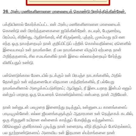
36. அன்பு மணிகளினாலான மாலையைக் கொண்டு பிரார்த்திக்கின்றேன்.
பக்தியினால் கோர்க்கப்பட்ட என் அன்பு மணிகளினாலான மாலையைக்
கொண்டு என் பிரார்த்தனைகளை ஜபிக்கின்றேன். கடவுள், பேருணர்வு,
பிரம்மம், கிறிஸ்து, ஆதிசங்கரர், ஸ்ரீ கிருஷ்ணர், புத்தர், முகம்மது நபி என
எந்த ஒரு நாமத்தையும் நான் குறிப்பிட்டுப் பற்றிக் கொள்வதில்லை; ஏனெனில்
இவையாவும் உன் நாமங்களே. நீ பல நாமங்களை விரும்பி ஏற்பதை நான்
அறிந்ததனால், சில சமயங்களில் நான் இவை எல்லாவற்றையும் சேர்த்து
விளிப்பதும் உண்டு.
பன்னெடுங்கால மேடையில் நடக்கும் உன் பிரபஞ்ச நாடகங்களில், அதில்
தோன்றும் உன் எத்தனையோ விதமான பாத்திரங்களில், நீ பல்வேறு
நாமங்களினால் அழைக்கப்படுகிறாய்; ஆயினும், நீ இடையறாத இன்பம் எனும்
என்றும் மாறாத ஒரு பெயரைக் கொண்டுள்ளாய் என்பதை நான் அறிவேன்.
நான் உன்னுடன் பலமுறை இணைந்து நடித்தும், உன்னுடைய கானங்களைப்
பாடியுமுள்ளேன். எல்லா ஜீவனங்களுக்கும் ஆதாரமான உன் நெஞ்சகக் கடலில்,
ஒரு சிறுதுளி உயிரான என்னைக் காத்துப் போஷித்து வந்துள்ளாய்.
பிரிவெனும் குளிர்காலம் முடிந்து நான் உனைநாடி வீடு திரும்பும் போதெல்லாம்,
பல நூற்றாண்டுகளாய் அளாவிய உன் இதமான ஸ்பர்சங்களை நான்