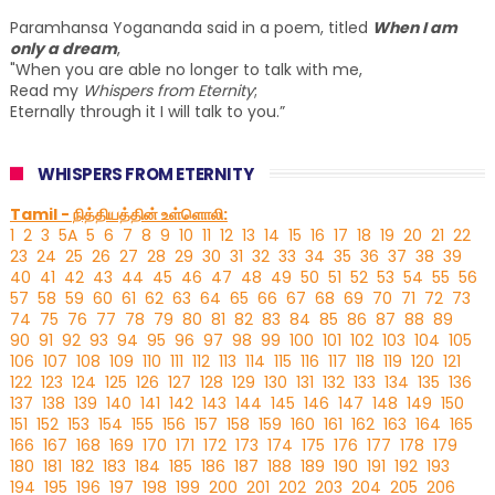
Paramhansa Yogananda said in a poem, titled
When I am
only a dream
,
"When you are able no longer to talk with me,
Read my
Whispers from Eternity
;
Eternally through it I will talk to you.”
WHISPERS FROM ETERNITY
Tamil - நித்தியத்தின் உள்ளொலி:
1
2
3
5A
5
6
7
8
9
10
11
12
13
14
15
16
17
18
19
20
21
22
23
24
25
26
27
28
29
30
31
32
33
34
35
36
37
38
39
40
41
42
43
44
45
46
47
48
49
50
51
52
53
54
55
56
57
58
59
60
61
62
63
64
65
66
67
68
69
70
71
72
73
74
75
76
77
78
79
80
81
82
83
84
85
86
87
88
89
90
91
92
93
94
95
96
97
98
99
100
101
102
103
104
105
106
107
108
109
110
111
112
113
114
115
116
117
118
119
120
121
122
123
124
125
126
127
128
129
130
131
132
133
134
135
136
137
138
139
140
141
142
143
144
145
146
147
148
149
150
151
152
153
154
155
156
157
158
159
160
161
162
163
164
165
166
167
168
169
170
171
172
173
174
175
176
177
178
179
180
181
182
183
184
185
186
187
188
189
190
191
192
193
194
195
196
197
198
199
200
201
202
203
204
205
206