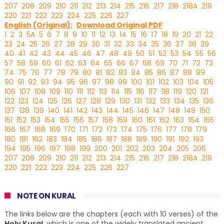
207
208
209
210
211
212
213
214
215
216
217
218
218A
219
220
221
222
223
224
225
226
227
English (Original):
Download Original PDF
1
2
3
5A
5
6
7
8
9
10
11
12
13
14
15
16
17
18
19
20
21
22
23
24
25
26
27
28
29
30
31
32
33
34
35
36
37
38
39
40
41
42
43
44
45
46
47
48
49
50
51
52
53
54
55
56
57
58
59
60
61
62
63
64
65
66
67
68
69
70
71
72
73
74
75
76
77
78
79
80
81
82
83
84
85
86
87
88
89
90
91
92
93
94
95
96
97
98
99
100
101
102
103
104
105
106
107
108
109
110
111
112
113
114
115
116
117
118
119
120
121
122
123
124
125
126
127
128
129
130
131
132
133
134
135
136
137
138
139
140
141
142
143
144
145
146
147
148
149
150
151
152
153
154
155
156
157
158
159
160
161
162
163
164
165
166
167
168
169
170
171
172
173
174
175
176
177
178
179
180
181
182
183
184
185
186
187
188
189
190
191
192
193
194
195
196
197
198
199
200
201
202
203
204
205
206
207
208
209
210
211
212
213
214
215
216
217
218
218A
219
220
221
222
223
224
225
226
227
NOTE ON KURAL
The links below are the chapters (each with 10 verses) of the
Holy Kural
, which is one of the widely translated ancient