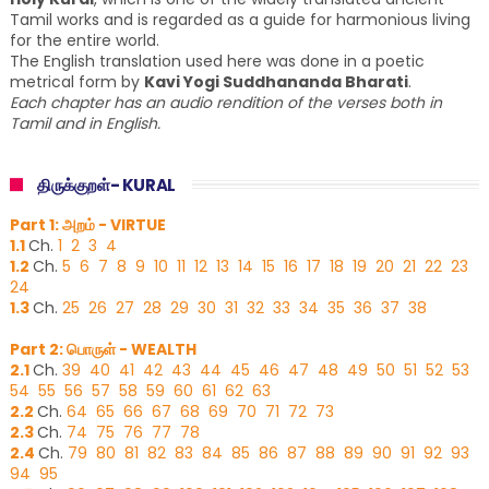
Tamil works and is regarded as a guide for harmonious living
for the entire world.
The English translation used here was done in a poetic
metrical form by
Kavi Yogi Suddhananda Bharati
.
Each chapter has an audio rendition of the verses both in
Tamil and in English.
திருக்குறள்- KURAL
Part 1: அறம் - VIRTUE
1.1
Ch.
1
2
3
4
1.2
Ch.
5
6
7
8
9
10
11
12
13
14
15
16
17
18
19
20
21
22
23
24
1.3
Ch.
25
26
27
28
29
30
31
32
33
34
35
36
37
38
Part 2: பொருள் - WEALTH
2.1
Ch.
39
40
41
42
43
44
45
46
47
48
49
50
51
52
53
54
55
56
57
58
59
60
61
62
63
2.2
Ch.
64
65
66
67
68
69
70
71
72
73
2.3
Ch.
74
75
76
77
78
2.4
Ch.
79
80
81
82
83
84
85
86
87
88
89
90
91
92
93
94
95