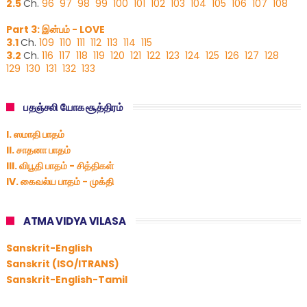
2.5
Ch.
96
97
98
99
100
101
102
103
104
105
106
107
108
Part 3: இன்பம் - LOVE
3.1
Ch.
109
110
111
112
113
114
115
3.2
Ch.
116
117
118
119
120
121
122
123
124
125
126
127
128
129
130
131
132
133
பதஞ்சலி யோக சூத்திரம்
I. ஸமாதி பாதம்
II. சாதனா பாதம்
III. விபூதி பாதம் - சித்திகள்
IV. கைவல்ய பாதம் - முக்தி
ATMA VIDYA VILASA
Sanskrit-English
Sanskrit (ISO/ITRANS)
Sanskrit-English-Tamil