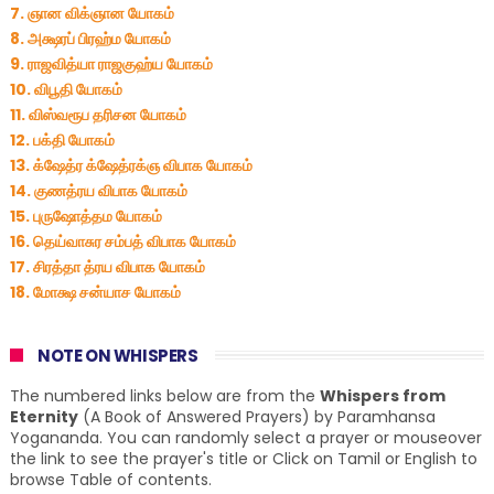
7. ஞான விக்ஞான யோகம்
8. அக்ஷரப் பிரஹ்ம யோகம்
9. ராஜவித்யா ராஜகுஹ்ய யோகம்
10. விபூதி யோகம்
11. விஸ்வரூப தரிசன யோகம்
12. பக்தி யோகம்
13. க்ஷேத்ர க்ஷேத்ரக்ஞ விபாக யோகம்
14. குணத்ரய விபாக யோகம்
15. புருஷோத்தம யோகம்
16. தெய்வாசுர சம்பத் விபாக யோகம்
17. சிரத்தா த்ரய விபாக யோகம்
18. மோக்ஷ சன்யாச யோகம்
NOTE ON WHISPERS
The numbered links below are from the
Whispers from
Eternity
(A Book of Answered Prayers) by Paramhansa
Yogananda. You can randomly select a prayer or mouseover
the link to see the prayer's title or Click on Tamil or English to
browse Table of contents.