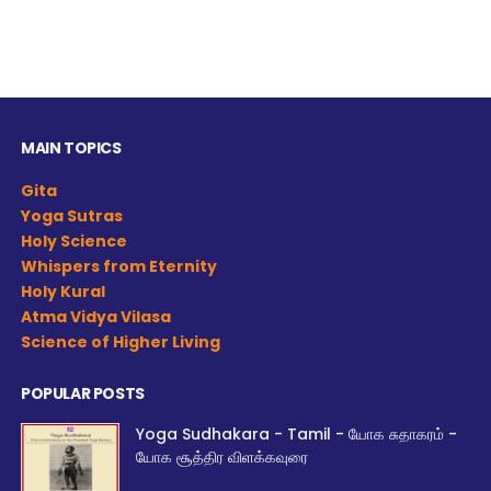
MAIN TOPICS
Gita
Yoga Sutras
Holy Science
Whispers from Eternity
Holy Kural
Atma Vidya Vilasa
Science of Higher Living
POPULAR POSTS
Yoga Sudhakara - Tamil - யோக சுதாகரம் -
யோக சூத்திர விளக்கவுரை