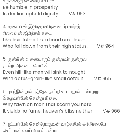
சுருக்கத்து வேண்டும் உயர்வு.

Be humble in prosperity

In decline uphold dignity.        V# 963

4. தலையின் இழிந்த மயிரனையர் மாந்தர்

நிலையின் இழிந்தக் கடை.

Like hair fallen from head are those

Who fall down from their high status.        V# 964

5. குன்றின் அனையாரும் குன்றுவர் குன்றுவ

குன்றி அனைய செயின்.

Even hill-like men will sink to nought

With abrus-grain-like small default.        V# 965

6. புகழ்இன்றால் புத்தேள்நாட்டு உய்யாதால் என்மற்று

இகழ்வார்பின் சென்று நிலை.

Why fawn on men that scorn you here

It yields no fame, heaven's bliss neither.        V# 966

7. ஒட்டார்பின் சென்றொருவன் வாழ்தலின் அந்நிலையே

கெட்டான் எனப்படுதல் நன்று.
