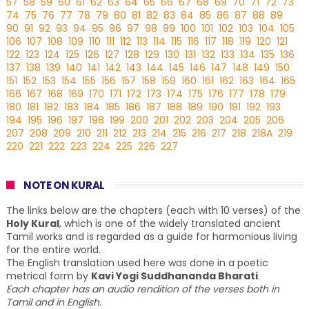
57
58
59
60
61
62
63
64
65
66
67
68
69
70
71
72
73
74
75
76
77
78
79
80
81
82
83
84
85
86
87
88
89
90
91
92
93
94
95
96
97
98
99
100
101
102
103
104
105
106
107
108
109
110
111
112
113
114
115
116
117
118
119
120
121
122
123
124
125
126
127
128
129
130
131
132
133
134
135
136
137
138
139
140
141
142
143
144
145
146
147
148
149
150
151
152
153
154
155
156
157
158
159
160
161
162
163
164
165
166
167
168
169
170
171
172
173
174
175
176
177
178
179
180
181
182
183
184
185
186
187
188
189
190
191
192
193
194
195
196
197
198
199
200
201
202
203
204
205
206
207
208
209
210
211
212
213
214
215
216
217
218
218A
219
220
221
222
223
224
225
226
227
NOTE ON KURAL
The links below are the chapters (each with 10 verses) of the
Holy Kural
, which is one of the widely translated ancient
Tamil works and is regarded as a guide for harmonious living
for the entire world.
The English translation used here was done in a poetic
metrical form by
Kavi Yogi Suddhananda Bharati
.
Each chapter has an audio rendition of the verses both in
Tamil and in English.