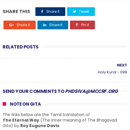
SHARE THIS
Share it
Tweet
Share it
Share it
Pin it
RELATED POSTS
NEXT
Holy Kural - 098
SEND YOUR COMMENTS TO
PHDSIVA@MCCRF.ORG
NOTE ON GITA
The links below are the Tamil translation of
The Eternal Way
(The Inner meaning of The Bhagavad
Gita) by
Roy Eugune Davis
.