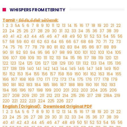
WHISPERS FROM ETERNITY
Tamil - நித்தியத்தின் உள்ளொலி:
1
2
3
5A
5
6
7
8
9
10
11
12
13
14
15
16
17
18
19
20
21
22
23
24
25
26
27
28
29
30
31
32
33
34
35
36
37
38
39
40
41
42
43
44
45
46
47
48
49
50
51
52
53
54
55
56
57
58
59
60
61
62
63
64
65
66
67
68
69
70
71
72
73
74
75
76
77
78
79
80
81
82
83
84
85
86
87
88
89
90
91
92
93
94
95
96
97
98
99
100
101
102
103
104
105
106
107
108
109
110
111
112
113
114
115
116
117
118
119
120
121
122
123
124
125
126
127
128
129
130
131
132
133
134
135
136
137
138
139
140
141
142
143
144
145
146
147
148
149
150
151
152
153
154
155
156
157
158
159
160
161
162
163
164
165
166
167
168
169
170
171
172
173
174
175
176
177
178
179
180
181
182
183
184
185
186
187
188
189
190
191
192
193
194
195
196
197
198
199
200
201
202
203
204
205
206
207
208
209
210
211
212
213
214
215
216
217
218
218A
219
220
221
222
223
224
225
226
227
English (Original):
Download Original PDF
1
2
3
5A
5
6
7
8
9
10
11
12
13
14
15
16
17
18
19
20
21
22
23
24
25
26
27
28
29
30
31
32
33
34
35
36
37
38
39
40
41
42
43
44
45
46
47
48
49
50
51
52
53
54
55
56