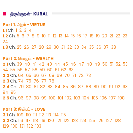
திருக்குறள்- KURAL
Part 1: அறம் - VIRTUE
1.1
Ch.
1
2
3
4
1.2
Ch.
5
6
7
8
9
10
11
12
13
14
15
16
17
18
19
20
21
22
23
24
1.3
Ch.
25
26
27
28
29
30
31
32
33
34
35
36
37
38
Part 2: பொருள் - WEALTH
2.1
Ch.
39
40
41
42
43
44
45
46
47
48
49
50
51
52
53
54
55
56
57
58
59
60
61
62
63
2.2
Ch.
64
65
66
67
68
69
70
71
72
73
2.3
Ch.
74
75
76
77
78
2.4
Ch.
79
80
81
82
83
84
85
86
87
88
89
90
91
92
93
94
95
2.5
Ch.
96
97
98
99
100
101
102
103
104
105
106
107
108
Part 3: இன்பம் - LOVE
3.1
Ch.
109
110
111
112
113
114
115
3.2
Ch.
116
117
118
119
120
121
122
123
124
125
126
127
128
129
130
131
132
133