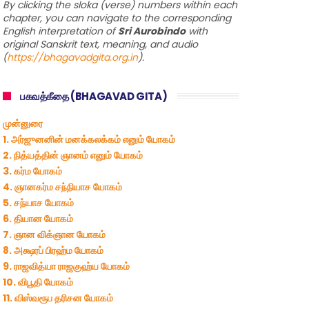
By clicking the sloka (verse) numbers within each
chapter, you can navigate to the corresponding
English interpretation of
Sri Aurobindo
with
original Sanskrit text, meaning, and audio
(
https://bhagavadgita.org.in
).
பகவத்கீதை (BHAGAVAD GITA)
முன்னுரை
1. அர்ஜுனனின் மனக்கலக்கம் எனும் யோகம்
2. நித்யத்தின் ஞானம் எனும் யோகம்
3. கர்ம யோகம்
4. ஞானகர்ம சந்நியாச யோகம்
5. சந்யாச யோகம்
6. தியான யோகம்
7. ஞான விக்ஞான யோகம்
8. அக்ஷரப் பிரஹ்ம யோகம்
9. ராஜவித்யா ராஜகுஹ்ய யோகம்
10. விபூதி யோகம்
11. விஸ்வரூப தரிசன யோகம்