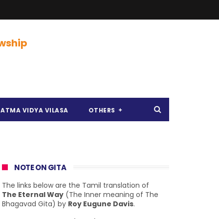
owship
ATMA VIDYA VILASA
OTHERS
NOTE ON GITA
The links below are the Tamil translation of
The Eternal Way
(The Inner meaning of The
Bhagavad Gita) by
Roy Eugune Davis
.