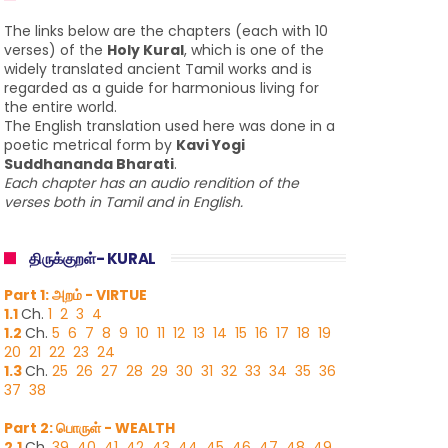
The links below are the chapters (each with 10
verses) of the
Holy Kural
, which is one of the
widely translated ancient Tamil works and is
regarded as a guide for harmonious living for
the entire world.
The English translation used here was done in a
poetic metrical form by
Kavi Yogi
Suddhananda Bharati
.
Each chapter has an audio rendition of the
verses both in Tamil and in English.
திருக்குறள்- KURAL
Part 1: அறம் - VIRTUE
1.1
Ch.
1
2
3
4
1.2
Ch.
5
6
7
8
9
10
11
12
13
14
15
16
17
18
19
20
21
22
23
24
1.3
Ch.
25
26
27
28
29
30
31
32
33
34
35
36
37
38
Part 2: பொருள் - WEALTH
2.1
Ch.
39
40
41
42
43
44
45
46
47
48
49