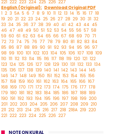
221
222
223
224
225
226
227
English (Original):
Download Original PDF
1
2
3
5A
5
6
7
8
9
10
11
12
13
14
15
16
17
18
19
20
21
22
23
24
25
26
27
28
29
30
31
32
33
34
35
36
37
38
39
40
41
42
43
44
45
46
47
48
49
50
51
52
53
54
55
56
57
58
59
60
61
62
63
64
65
66
67
68
69
70
71
72
73
74
75
76
77
78
79
80
81
82
83
84
85
86
87
88
89
90
91
92
93
94
95
96
97
98
99
100
101
102
103
104
105
106
107
108
109
110
111
112
113
114
115
116
117
118
119
120
121
122
123
124
125
126
127
128
129
130
131
132
133
134
135
136
137
138
139
140
141
142
143
144
145
146
147
148
149
150
151
152
153
154
155
156
157
158
159
160
161
162
163
164
165
166
167
168
169
170
171
172
173
174
175
176
177
178
179
180
181
182
183
184
185
186
187
188
189
190
191
192
193
194
195
196
197
198
199
200
201
202
203
204
205
206
207
208
209
210
211
212
213
214
215
216
217
218
218A
219
220
221
222
223
224
225
226
227
NOTE ON KURAL