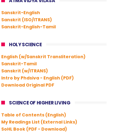
ATMA VIDYA VILASA
Sanskrit-English
Sanskrit (ISO/ITRANS)
Sanskrit-English-Tamil
HOLY SCIENCE
English (w/Sanskrit Transliteration)
Sanskrit-Tamil
Sanskrit (w/ITRANS)
Intro by Phdsiva - English (PDF)
Download Original PDF
SCIENCE OF HIGHER LIVING
Table of Contents (English)
My Readings List (External Links)
SoHL Book (PDF - Download)