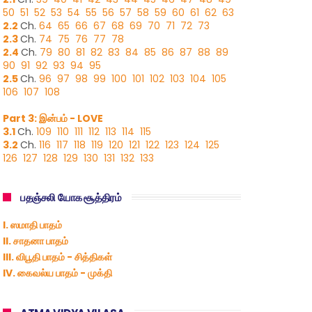
50
51
52
53
54
55
56
57
58
59
60
61
62
63
2.2
Ch.
64
65
66
67
68
69
70
71
72
73
2.3
Ch.
74
75
76
77
78
2.4
Ch.
79
80
81
82
83
84
85
86
87
88
89
90
91
92
93
94
95
2.5
Ch.
96
97
98
99
100
101
102
103
104
105
106
107
108
Part 3: இன்பம் - LOVE
3.1
Ch.
109
110
111
112
113
114
115
3.2
Ch.
116
117
118
119
120
121
122
123
124
125
126
127
128
129
130
131
132
133
பதஞ்சலி யோக சூத்திரம்
I. ஸமாதி பாதம்
II. சாதனா பாதம்
III. விபூதி பாதம் - சித்திகள்
IV. கைவல்ய பாதம் - முக்தி