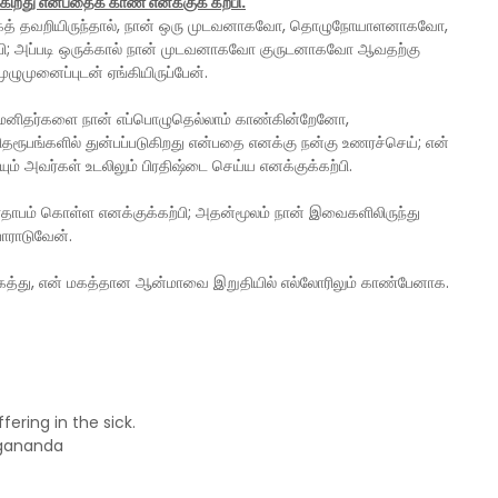
ுகிறது என்பதைக் காண எனக்குக் கற்பி.
கத் தவறியிருந்தால், நான் ஒரு முடவனாகவோ, தொழுநோயாளனாகவோ,
்பி; அப்படி ஒருக்கால் நான் முடவனாகவோ குருடனாகவோ ஆவதற்கு
ுழுமுனைப்புடன் ஏங்கியிருப்பேன்.
ம் மனிதர்களை நான் எப்பொழுதெல்லாம் காண்கின்றேனோ,
ரூபங்களில் துன்பப்படுகிறது என்பதை எனக்கு நன்கு உணரச்செய்; என்
ும் அவர்கள் உடலிலும் பிரதிஷ்டை செய்ய எனக்குக்கற்பி.
சாதாபம் கொள்ள எனக்குக்கற்பி; அதன்மூலம் நான் இவைகளிலிருந்து
ோராடுவேன்.
நகைத்து, என் மகத்தான ஆன்மாவை இறுதியில் எல்லோரிலும் காண்பேனாக.
ering in the sick.
ogananda