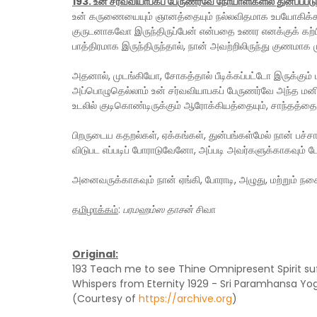
193. உன் சர்வவியாபகப் பேருணர்வே நோயாளிகளில் துன்பப்பட
உன் கருணையையும் ஞானத்தையும் நல்லவிதமாக உபயோகிக்
குருடனாகவோ இருந்திருப்பேன் என்பதை உணர எனக்குக் கற
பாத்திரமாக இருந்திருந்தால், நான் அவற்றிலிருந்து குணமாக ம
அதனால், முடங்கியோ, சோகத்தால் பீடிக்கப்பட்டோ இருக்கு
அப்பொழுதெல்லாம் உன் சர்வவியாபகப் பேருணர்வே அந்த மனித
உடலில் குடிகொண்டிருக்கும் ஆரோக்கியத்தையும், சாந்தத்தைய
பிறருடைய கதறல்கள், ஏக்கங்கள், துன்பங்கள்மேல் நான் பச்
விடுபட எப்படிப் போராடுவேனோ, அப்படி அவர்களுக்காகவும் ப
அனைவருக்காகவும் நான் ஏங்கி, போராடி, அழுது, மற்றும் 
தமிழாக்கம்
:
பரமஹம்ஸ தாசன்
சிவா
Original:
193 Teach me to see Thine Omnipresent Spirit suff
Whispers from Eternity 1929 - Sri Paramhansa Y
(Courtesy of
https://archive.org
)