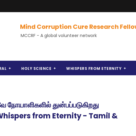
Mind Corruption Cure Research Fell
MCCRF - A global volunteer network
RAL
HOLY SCIENCE
WHISPERS FROM ETERNITY
வே நோயாளிகளில் துன்பப்படுகிறது
(Whispers from Eternity - Tamil &