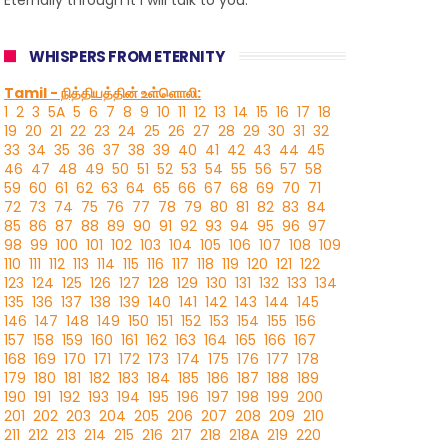
Eternally through it I will talk to you.”
WHISPERS FROM ETERNITY
Tamil - நித்தியத்தின் உள்ளொலி:
1
2
3
5A
5
6
7
8
9
10
11
12
13
14
15
16
17
18
19
20
21
22
23
24
25
26
27
28
29
30
31
32
33
34
35
36
37
38
39
40
41
42
43
44
45
46
47
48
49
50
51
52
53
54
55
56
57
58
59
60
61
62
63
64
65
66
67
68
69
70
71
72
73
74
75
76
77
78
79
80
81
82
83
84
85
86
87
88
89
90
91
92
93
94
95
96
97
98
99
100
101
102
103
104
105
106
107
108
109
110
111
112
113
114
115
116
117
118
119
120
121
122
123
124
125
126
127
128
129
130
131
132
133
134
135
136
137
138
139
140
141
142
143
144
145
146
147
148
149
150
151
152
153
154
155
156
157
158
159
160
161
162
163
164
165
166
167
168
169
170
171
172
173
174
175
176
177
178
179
180
181
182
183
184
185
186
187
188
189
190
191
192
193
194
195
196
197
198
199
200
201
202
203
204
205
206
207
208
209
210
211
212
213
214
215
216
217
218
218A
219
220