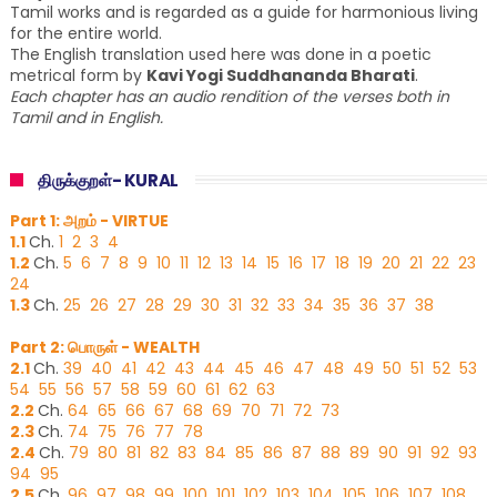
Tamil works and is regarded as a guide for harmonious living
for the entire world.
The English translation used here was done in a poetic
metrical form by
Kavi Yogi Suddhananda Bharati
.
Each chapter has an audio rendition of the verses both in
Tamil and in English.
திருக்குறள்- KURAL
Part 1: அறம் - VIRTUE
1.1
Ch.
1
2
3
4
1.2
Ch.
5
6
7
8
9
10
11
12
13
14
15
16
17
18
19
20
21
22
23
24
1.3
Ch.
25
26
27
28
29
30
31
32
33
34
35
36
37
38
Part 2: பொருள் - WEALTH
2.1
Ch.
39
40
41
42
43
44
45
46
47
48
49
50
51
52
53
54
55
56
57
58
59
60
61
62
63
2.2
Ch.
64
65
66
67
68
69
70
71
72
73
2.3
Ch.
74
75
76
77
78
2.4
Ch.
79
80
81
82
83
84
85
86
87
88
89
90
91
92
93
94
95
2.5
Ch.
96
97
98
99
100
101
102
103
104
105
106
107
108