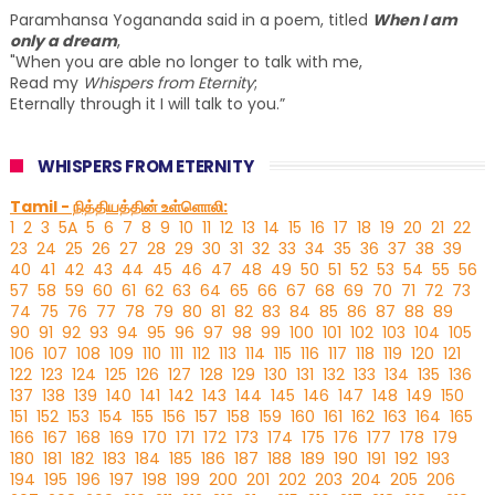
Paramhansa Yogananda said in a poem, titled
When I am
only a dream
,
"When you are able no longer to talk with me,
Read my
Whispers from Eternity
;
Eternally through it I will talk to you.”
WHISPERS FROM ETERNITY
Tamil - நித்தியத்தின் உள்ளொலி:
1
2
3
5A
5
6
7
8
9
10
11
12
13
14
15
16
17
18
19
20
21
22
23
24
25
26
27
28
29
30
31
32
33
34
35
36
37
38
39
40
41
42
43
44
45
46
47
48
49
50
51
52
53
54
55
56
57
58
59
60
61
62
63
64
65
66
67
68
69
70
71
72
73
74
75
76
77
78
79
80
81
82
83
84
85
86
87
88
89
90
91
92
93
94
95
96
97
98
99
100
101
102
103
104
105
106
107
108
109
110
111
112
113
114
115
116
117
118
119
120
121
122
123
124
125
126
127
128
129
130
131
132
133
134
135
136
137
138
139
140
141
142
143
144
145
146
147
148
149
150
151
152
153
154
155
156
157
158
159
160
161
162
163
164
165
166
167
168
169
170
171
172
173
174
175
176
177
178
179
180
181
182
183
184
185
186
187
188
189
190
191
192
193
194
195
196
197
198
199
200
201
202
203
204
205
206