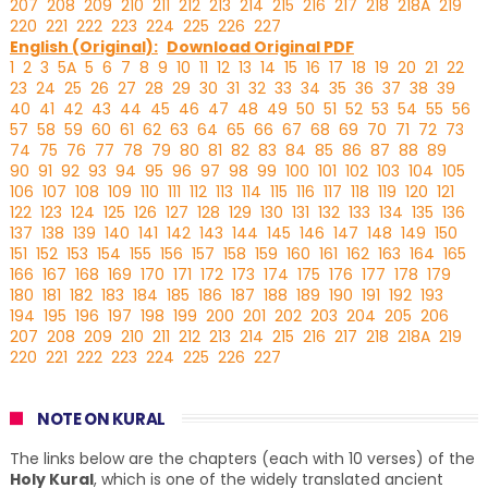
207
208
209
210
211
212
213
214
215
216
217
218
218A
219
220
221
222
223
224
225
226
227
English (Original):
Download Original PDF
1
2
3
5A
5
6
7
8
9
10
11
12
13
14
15
16
17
18
19
20
21
22
23
24
25
26
27
28
29
30
31
32
33
34
35
36
37
38
39
40
41
42
43
44
45
46
47
48
49
50
51
52
53
54
55
56
57
58
59
60
61
62
63
64
65
66
67
68
69
70
71
72
73
74
75
76
77
78
79
80
81
82
83
84
85
86
87
88
89
90
91
92
93
94
95
96
97
98
99
100
101
102
103
104
105
106
107
108
109
110
111
112
113
114
115
116
117
118
119
120
121
122
123
124
125
126
127
128
129
130
131
132
133
134
135
136
137
138
139
140
141
142
143
144
145
146
147
148
149
150
151
152
153
154
155
156
157
158
159
160
161
162
163
164
165
166
167
168
169
170
171
172
173
174
175
176
177
178
179
180
181
182
183
184
185
186
187
188
189
190
191
192
193
194
195
196
197
198
199
200
201
202
203
204
205
206
207
208
209
210
211
212
213
214
215
216
217
218
218A
219
220
221
222
223
224
225
226
227
NOTE ON KURAL
The links below are the chapters (each with 10 verses) of the
Holy Kural
, which is one of the widely translated ancient