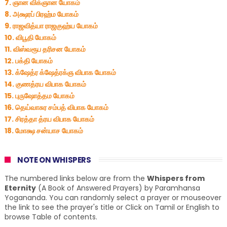
7. ஞான விக்ஞான யோகம்
8. அக்ஷரப் பிரஹ்ம யோகம்
9. ராஜவித்யா ராஜகுஹ்ய யோகம்
10. விபூதி யோகம்
11. விஸ்வரூப தரிசன யோகம்
12. பக்தி யோகம்
13. க்ஷேத்ர க்ஷேத்ரக்ஞ விபாக யோகம்
14. குணத்ரய விபாக யோகம்
15. புருஷோத்தம யோகம்
16. தெய்வாசுர சம்பத் விபாக யோகம்
17. சிரத்தா த்ரய விபாக யோகம்
18. மோக்ஷ சன்யாச யோகம்
NOTE ON WHISPERS
The numbered links below are from the
Whispers from
Eternity
(A Book of Answered Prayers) by Paramhansa
Yogananda. You can randomly select a prayer or mouseover
the link to see the prayer's title or Click on Tamil or English to
browse Table of contents.